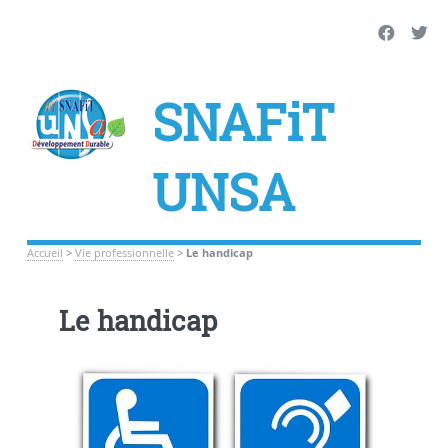
SNAFiT
UNSA
Accueil
>
Vie professionnelle
>
Le handicap
Le handicap