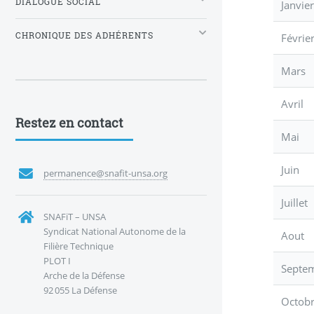
DIALOGUE SOCIAL
Janvie
CHRONIQUE DES ADHÉRENTS
Févrie
Mars
Avril
Restez en contact
Mai
Juin
permanence@snafit-unsa.org
Juillet
SNAFiT – UNSA
Syndicat National Autonome de la
Aout
Filière Technique
PLOT I
Septe
Arche de la Défense
92 055 La Défense
Octob