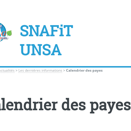
SNAFiT
UNSA
Actualités
>
Les dernières informations
>
Calendrier des payes
lendrier des payes