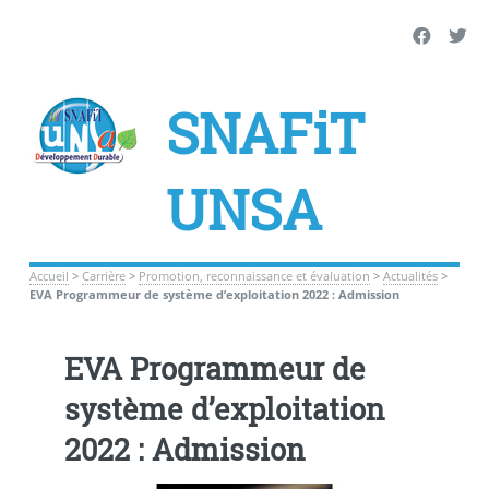
SNAFiT
UNSA
Accueil
>
Carrière
>
Promotion, reconnaissance et évaluation
>
Actualités
>
EVA Programmeur de système d’exploitation 2022 : Admission
EVA Programmeur de
système d’exploitation
2022 : Admission