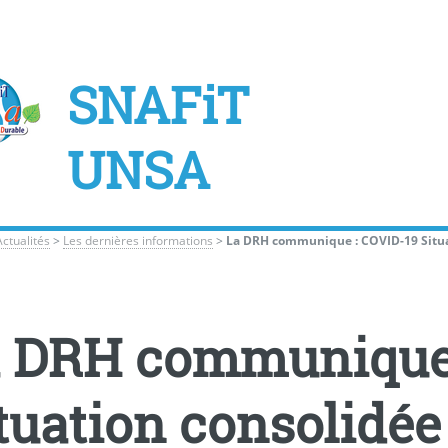
SNAFiT
UNSA
Actualités
>
Les dernières informations
>
La DRH communique : COVID-19 Situa
 DRH communique 
tuation consolidée 