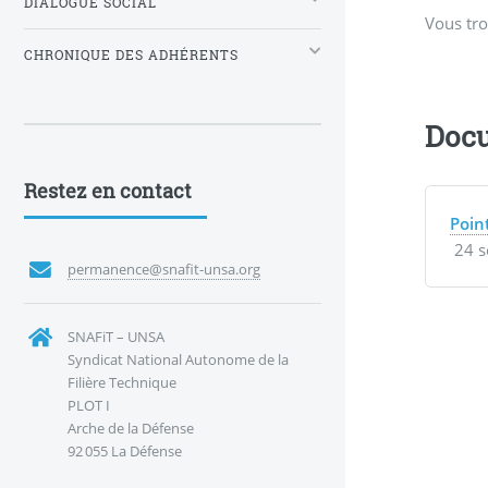
DIALOGUE SOCIAL
Vous tro
CHRONIQUE DES ADHÉRENTS
Docu
Restez en contact
Poin
24 s
permanence@snafit-unsa.org
SNAFiT – UNSA
Syndicat National Autonome de la
Filière Technique
PLOT I
Arche de la Défense
92 055 La Défense