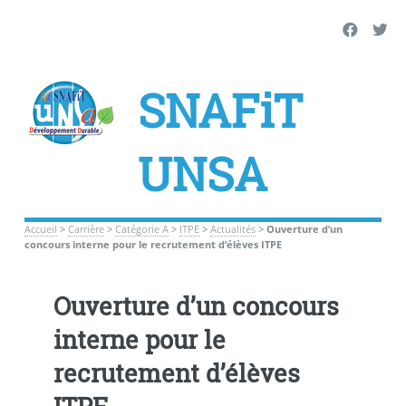
SNAFiT
UNSA
Accueil
>
Carrière
>
Catégorie A
>
ITPE
>
Actualités
>
Ouverture d’un
concours interne pour le recrutement d’élèves ITPE
Ouverture d’un concours
interne pour le
recrutement d’élèves