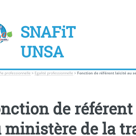
SNAFiT
UNSA
Vie professionnelle
>
Egalité professionnelle
>
Fonction de référent laïcité au s
nction de référent 
 ministère de la tr