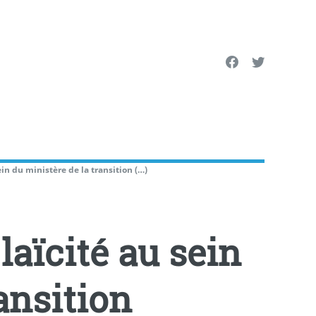
ein du ministère de la transition (…)
laïcité au sein
ansition