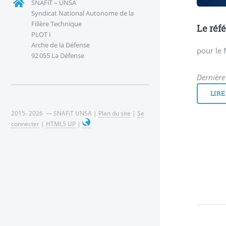
SNAFiT – UNSA
Syndicat National Autonome de la
Filière Technique
Le réfé
PLOT I
Arche de la Défense
pour l
92 055 La Défense
Dernière 
LIRE
2015- 2026 — SNAFiT UNSA |
Plan du site
|
Se
connecter
|
HTML5 UP
|