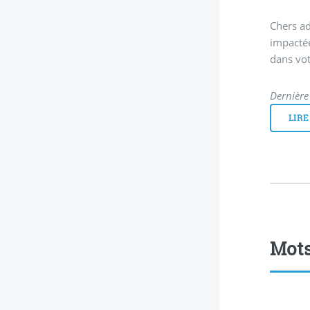
Chers ad
impactée
dans vot
Dernière 
LIRE
Mots