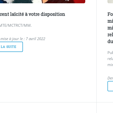
rent laïcité à votre disposition
Fo
mi
e MTE/MCTRCT/MM.
mi
re
mise à jour le : 7 avril 2022
du
 LA SUITE
Pub
rel
min
Der